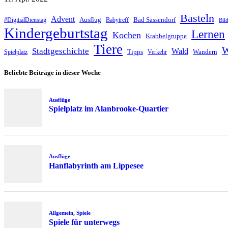
Basteln
Advent
Ausflug
Bad Sassendorf
#DigitialDienstag
Babytreff
Bil
Kindergeburtstag
Lernen
Kochen
Krabbelgruppe
Tiere
W
Stadtgeschichte
Wald
Tipps
Wandern
Spielplatz
Verkehr
Beliebte Beiträge in dieser Woche
Ausflüge
Spielplatz im Alanbrooke-Quartier
Ausflüge
Hanflabyrinth am Lippesee
Allgemein
,
Spiele
Spiele für unterwegs