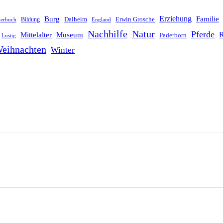
Erziehung
Burg
Familie
Dalheim
Erwin Grosche
Bildung
derbuch
England
Nachhilfe
Natur
Pferde
R
Mittelalter
Museum
Paderborn
Lustig
eihnachten
Winter