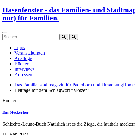
Zum
Hasenfenster - das Familien- und Stadtma
Inhalt
nur) für Familien.
springen
Suchen
Tipps
Veranstaltungen
Ausflüge
Bücher
Interviews
Adressen
Das Familienstadtmagazin für Paderborn und Umgebung
Home
Beiträge mit dem Schlagwort "Motzen"
Bücher
Das Meckertier
Schlechte-Laune-Buch Natürlich ist es die Ziege, die lauthals mecke
11. Apr. 2022