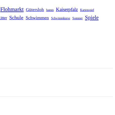
Flohmarkt
Kaiserpfalz
Gütersloh
hamm
Kartenspiel
Schule
Spiele
Schwimmen
itter
Schwimmkurse
Sommer