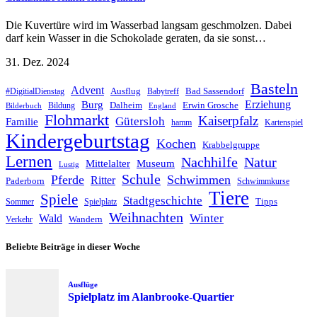
Die Kuvertüre wird im Wasserbad langsam geschmolzen. Dabei
darf kein Wasser in die Schokolade geraten, da sie sonst…
31. Dez. 2024
Basteln
Advent
Ausflug
Bad Sassendorf
#DigitialDienstag
Babytreff
Erziehung
Burg
Dalheim
Erwin Grosche
Bildung
Bilderbuch
England
Flohmarkt
Kaiserpfalz
Gütersloh
Familie
hamm
Kartenspiel
Kindergeburtstag
Kochen
Krabbelgruppe
Lernen
Nachhilfe
Natur
Mittelalter
Museum
Lustig
Schule
Pferde
Schwimmen
Ritter
Paderborn
Schwimmkurse
Tiere
Spiele
Stadtgeschichte
Tipps
Sommer
Spielplatz
Weihnachten
Winter
Wald
Wandern
Verkehr
Beliebte Beiträge in dieser Woche
Ausflüge
Spielplatz im Alanbrooke-Quartier