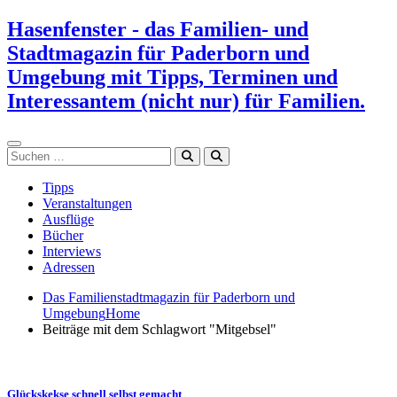
Zum
Hasenfenster - das Familien- und
Inhalt
Stadtmagazin für Paderborn und
springen
Umgebung mit Tipps, Terminen und
Interessantem (nicht nur) für Familien.
Suchen
Tipps
Veranstaltungen
Ausflüge
Bücher
Interviews
Adressen
Das Familienstadtmagazin für Paderborn und
Umgebung
Home
Beiträge mit dem Schlagwort "Mitgebsel"
Glückskekse schnell selbst gemacht