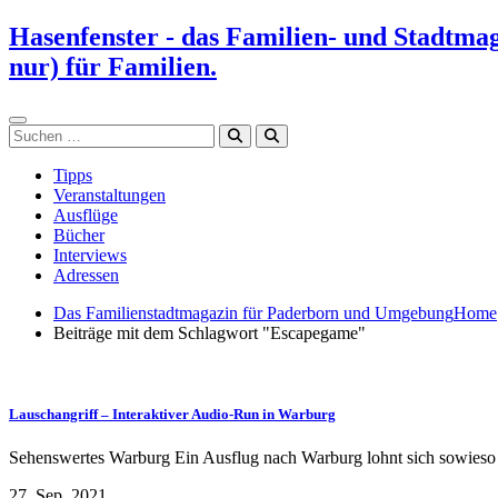
Zum
Hasenfenster - das Familien- und Stadtma
Inhalt
nur) für Familien.
springen
Suchen
Tipps
Veranstaltungen
Ausflüge
Bücher
Interviews
Adressen
Das Familienstadtmagazin für Paderborn und Umgebung
Home
Beiträge mit dem Schlagwort "Escapegame"
Lauschangriff – Interaktiver Audio-Run in Warburg
Sehenswertes Warburg Ein Ausflug nach Warburg lohnt sich sowieso s
27. Sep. 2021