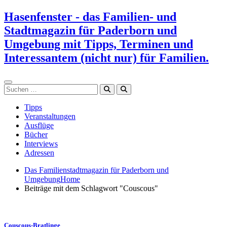
Zum
Hasenfenster - das Familien- und
Inhalt
Stadtmagazin für Paderborn und
springen
Umgebung mit Tipps, Terminen und
Interessantem (nicht nur) für Familien.
Suchen
Tipps
Veranstaltungen
Ausflüge
Bücher
Interviews
Adressen
Das Familienstadtmagazin für Paderborn und
Umgebung
Home
Beiträge mit dem Schlagwort "Couscous"
Couscous-Bratlinge