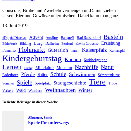
Couscous, Brühe und Zwiebeln vermengen und 5 min ziehen
lassen. Eier und Gewürze untermischen. Dabei kann man ganz…
13. Juni 2019
Basteln
Advent
Ausflug
Bad Sassendorf
#DigitialDienstag
Babytreff
Erziehung
Burg
Dalheim
Erwin Grosche
Bildung
Bilderbuch
England
Flohmarkt
Kaiserpfalz
Gütersloh
Familie
hamm
Kartenspiel
Kindergeburtstag
Kochen
Krabbelgruppe
Lernen
Nachhilfe
Natur
Mittelalter
Museum
Lustig
Schule
Pferde
Schwimmen
Ritter
Paderborn
Schwimmkurse
Tiere
Spiele
Stadtgeschichte
Spielplatz
Tipps
Sommer
Weihnachten
Winter
Wald
Wandern
Verkehr
Beliebte Beiträge in dieser Woche
Allgemein
,
Spiele
Spiele für unterwegs