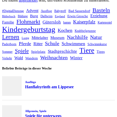
Du musst
angemeldet
sein, um einen Kommentar zu hinterlassen.
Basteln
Advent
Ausflug
Bad Sassendorf
#DigitialDienstag
Babytreff
Erziehung
Burg
Dalheim
Erwin Grosche
Bildung
Bilderbuch
England
Flohmarkt
Kaiserpfalz
Gütersloh
Familie
hamm
Kartenspiel
Kindergeburtstag
Kochen
Krabbelgruppe
Lernen
Nachhilfe
Natur
Mittelalter
Museum
Lustig
Schule
Pferde
Schwimmen
Ritter
Paderborn
Schwimmkurse
Tiere
Spiele
Stadtgeschichte
Spielplatz
Tipps
Sommer
Weihnachten
Winter
Wald
Wandern
Verkehr
Beliebte Beiträge in dieser Woche
Ausflüge
Hanflabyrinth am Lippesee
Allgemein
,
Spiele
Spiele für unterwegs