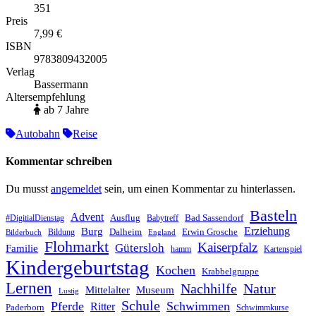
351
Preis
7,99 €
ISBN
9783809432005
Verlag
Bassermann
Altersempfehlung
ab 7 Jahre
Autobahn
Reise
Kommentar schreiben
Du musst
angemeldet
sein, um einen Kommentar zu hinterlassen.
Basteln
Advent
Ausflug
Bad Sassendorf
#DigitialDienstag
Babytreff
Erziehung
Burg
Dalheim
Erwin Grosche
Bildung
Bilderbuch
England
Flohmarkt
Kaiserpfalz
Gütersloh
Familie
hamm
Kartenspiel
Kindergeburtstag
Kochen
Krabbelgruppe
Lernen
Nachhilfe
Natur
Mittelalter
Museum
Lustig
Schule
Pferde
Schwimmen
Ritter
Paderborn
Schwimmkurse