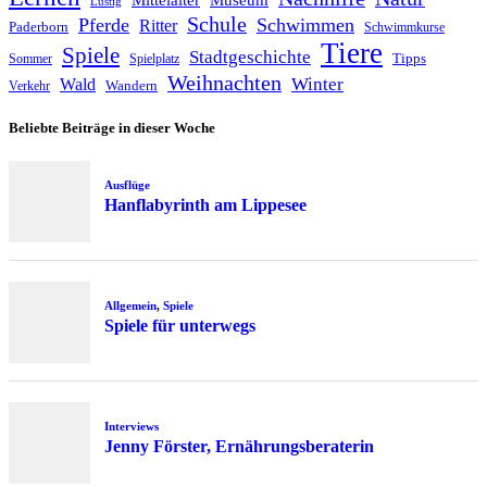
Lustig
Schule
Pferde
Schwimmen
Ritter
Paderborn
Schwimmkurse
Tiere
Spiele
Stadtgeschichte
Tipps
Sommer
Spielplatz
Weihnachten
Winter
Wald
Wandern
Verkehr
Beliebte Beiträge in dieser Woche
Ausflüge
Hanflabyrinth am Lippesee
Allgemein
,
Spiele
Spiele für unterwegs
Interviews
Jenny Förster, Ernährungsberaterin