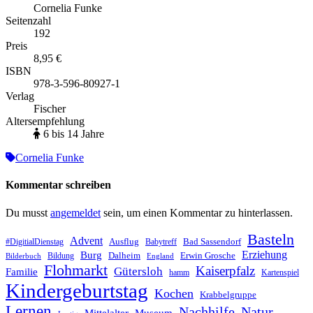
Cornelia Funke
Seitenzahl
192
Preis
8,95 €
ISBN
978-3-596-80927-1
Verlag
Fischer
Altersempfehlung
6 bis 14 Jahre
Cornelia Funke
Kommentar schreiben
Du musst
angemeldet
sein, um einen Kommentar zu hinterlassen.
Basteln
Advent
Ausflug
Bad Sassendorf
#DigitialDienstag
Babytreff
Erziehung
Burg
Dalheim
Erwin Grosche
Bildung
Bilderbuch
England
Flohmarkt
Kaiserpfalz
Gütersloh
Familie
hamm
Kartenspiel
Kindergeburtstag
Kochen
Krabbelgruppe
Lernen
Nachhilfe
Natur
Mittelalter
Museum