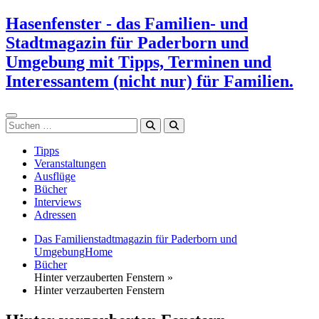
Zum
Hasenfenster - das Familien- und
Inhalt
Stadtmagazin für Paderborn und
springen
Umgebung mit Tipps, Terminen und
Interessantem (nicht nur) für Familien.
Suchen
Tipps
Veranstaltungen
Ausflüge
Bücher
Interviews
Adressen
Das Familienstadtmagazin für Paderborn und
Umgebung
Home
Bücher
Hinter verzauberten Fenstern »
Hinter verzauberten Fenstern