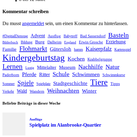
Kommentar schreiben
Du musst
angemeldet
sein, um einen Kommentar zu hinterlassen.
Basteln
Advent
Ausflug
Bad Sassendorf
#DigitialDienstag
Babytreff
Erziehung
Burg
Dalheim
Erwin Grosche
Bildung
Bilderbuch
England
Flohmarkt
Kaiserpfalz
Gütersloh
Familie
hamm
Kartenspiel
Kindergeburtstag
Kochen
Krabbelgruppe
Lernen
Nachhilfe
Natur
Mittelalter
Museum
Lustig
Schule
Pferde
Schwimmen
Ritter
Paderborn
Schwimmkurse
Tiere
Spiele
Stadtgeschichte
Tipps
Sommer
Spielplatz
Weihnachten
Winter
Wald
Wandern
Verkehr
Beliebte Beiträge in dieser Woche
Ausflüge
Spielplatz im Alanbrooke-Quartier