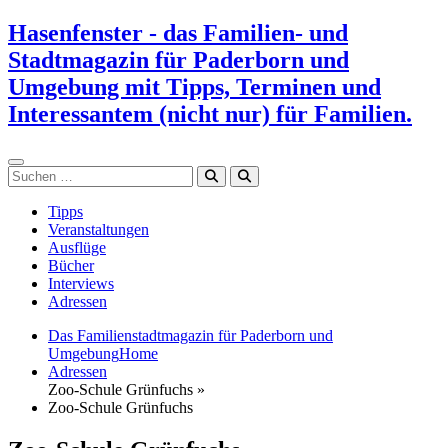
Zum
Hasenfenster - das Familien- und
Inhalt
Stadtmagazin für Paderborn und
springen
Umgebung mit Tipps, Terminen und
Interessantem (nicht nur) für Familien.
Suchen
Tipps
Veranstaltungen
Ausflüge
Bücher
Interviews
Adressen
Das Familienstadtmagazin für Paderborn und
Umgebung
Home
Adressen
Zoo-Schule Grünfuchs »
Zoo-Schule Grünfuchs