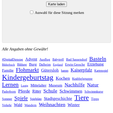
Karte laden
Auswahl für diese Sitzung merken
Alle Angaben ohne Gewähr!
Basteln
Advent
Ausflug
Bad Sassendorf
#DigitialDienstag
Babytreff
Erziehung
Burg
Dalheim
Erwin Grosche
Bildung
Bilderbuch
England
Flohmarkt
Kaiserpfalz
Gütersloh
Familie
hamm
Kartenspiel
Kindergeburtstag
Kochen
Krabbelgruppe
Lernen
Nachhilfe
Natur
Mittelalter
Museum
Lustig
Schule
Pferde
Schwimmen
Ritter
Paderborn
Schwimmkurse
Tiere
Spiele
Stadtgeschichte
Tipps
Sommer
Spielplatz
Weihnachten
Winter
Wald
Wandern
Verkehr