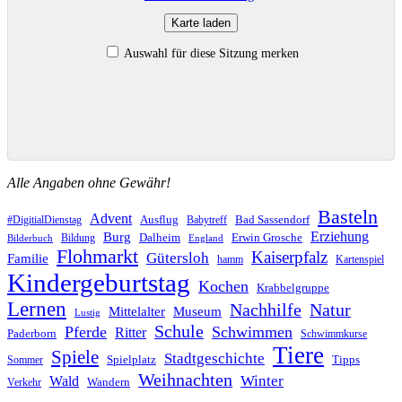
Karte laden
Auswahl für diese Sitzung merken
Alle Angaben ohne Gewähr!
Basteln
Advent
Ausflug
Bad Sassendorf
#DigitialDienstag
Babytreff
Erziehung
Burg
Dalheim
Erwin Grosche
Bildung
Bilderbuch
England
Flohmarkt
Kaiserpfalz
Gütersloh
Familie
hamm
Kartenspiel
Kindergeburtstag
Kochen
Krabbelgruppe
Lernen
Nachhilfe
Natur
Mittelalter
Museum
Lustig
Schule
Pferde
Schwimmen
Ritter
Paderborn
Schwimmkurse
Tiere
Spiele
Stadtgeschichte
Spielplatz
Tipps
Sommer
Weihnachten
Winter
Wald
Wandern
Verkehr