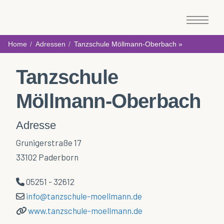
Hasenfenster - das Familien- und Stadtmagazin für Paderborn und Umgebung mit
Tipps, Terminen und Interessantem (nicht nur) für Familien.
Home
Tanzschule Möllmann-Oberbach
Adressen
Tanzschule Möllmann-Oberbach »
Tanzschule
Möllmann-Oberbach
Adresse
Grunigerstraße 17
33102 Paderborn
05251 - 32612
info@tanzschule-moellmann.de
www.tanzschule-moellmann.de