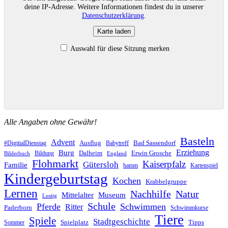
deine IP-Adresse. Weitere Informationen findest du in unserer
Datenschutzerklärung
.
Karte laden
Auswahl für diese Sitzung merken
Alle Angaben ohne Gewähr!
Basteln
Advent
Ausflug
Bad Sassendorf
#DigitialDienstag
Babytreff
Erziehung
Burg
Dalheim
Erwin Grosche
Bildung
Bilderbuch
England
Flohmarkt
Kaiserpfalz
Gütersloh
Familie
hamm
Kartenspiel
Kindergeburtstag
Kochen
Krabbelgruppe
Lernen
Nachhilfe
Natur
Mittelalter
Museum
Lustig
Schule
Pferde
Schwimmen
Ritter
Paderborn
Schwimmkurse
Tiere
Spiele
Stadtgeschichte
Spielplatz
Tipps
Sommer