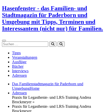
Zum
Hasenfenster - das Familien- und
Inhalt
Stadtmagazin für Paderborn und
springen
Umgebung mit Tipps, Terminen und
Interessantem (nicht nur) für Familien.
Suchen
Tipps
Veranstaltungen
Ausflüge
Bücher
Interviews
Adressen
Das Familienstadtmagazin für Paderborn und
Umgebung
Home
Adressen
Praxis für Legasthenie- und LRS-Training Andrea
Brockmeyer »
Praxis für Legasthenie- und LRS-Training Andrea
Brockmeyer