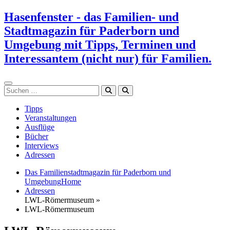
Zum
Hasenfenster - das Familien- und
Inhalt
Stadtmagazin für Paderborn und
springen
Umgebung mit Tipps, Terminen und
Interessantem (nicht nur) für Familien.
Suchen
Tipps
Veranstaltungen
Ausflüge
Bücher
Interviews
Adressen
Das Familienstadtmagazin für Paderborn und
Umgebung
Home
Adressen
LWL-Römermuseum »
LWL-Römermuseum