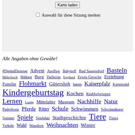
Karte laden
Auswahl für diese Sitzung merken
Alle Angaben ohne Gewähr!
Basteln
Advent
Ausflug
Bad Sassendorf
#DigitialDienstag
Babytreff
Erziehung
Burg
Dalheim
Erwin Grosche
Bildung
Bilderbuch
England
Flohmarkt
Kaiserpfalz
Gütersloh
Familie
hamm
Kartenspiel
Kindergeburtstag
Kochen
Krabbelgruppe
Lernen
Nachhilfe
Natur
Mittelalter
Museum
Lustig
Schule
Pferde
Schwimmen
Ritter
Paderborn
Schwimmkurse
Tiere
Spiele
Stadtgeschichte
Tipps
Sommer
Spielplatz
Weihnachten
Winter
Wald
Wandern
Verkehr