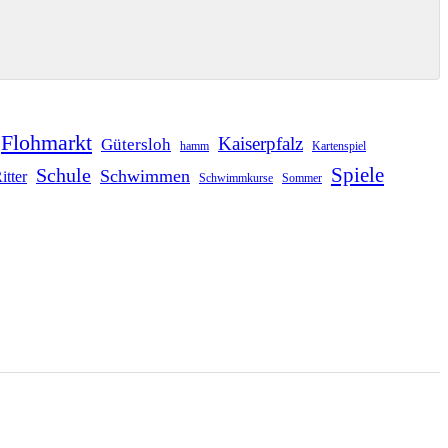
Flohmarkt
Kaiserpfalz
Gütersloh
hamm
Kartenspiel
Schule
Spiele
Schwimmen
itter
Schwimmkurse
Sommer