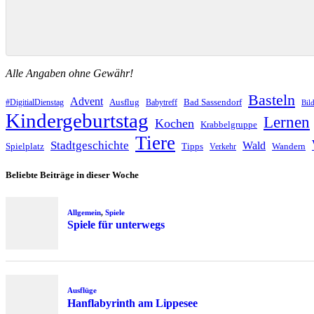
Alle Angaben ohne Gewähr!
Basteln
Advent
Ausflug
Bad Sassendorf
#DigitialDienstag
Babytreff
Bil
Kindergeburtstag
Lernen
Kochen
Krabbelgruppe
Tiere
Stadtgeschichte
Wald
Spielplatz
Tipps
Wandern
Verkehr
Beliebte Beiträge in dieser Woche
Allgemein
,
Spiele
Spiele für unterwegs
Ausflüge
Hanflabyrinth am Lippesee