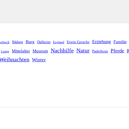
Erziehung
Burg
Familie
Dalheim
Erwin Grosche
Bildung
derbuch
England
Nachhilfe
Natur
Pferde
R
Mittelalter
Museum
Paderborn
Lustig
Weihnachten
Winter