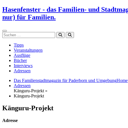
Zum
Hasenfenster - das Familien- und Stadtma
Inhalt
nur) für Familien.
springen
Suchen
Tipps
Veranstaltungen
Ausflüge
Bücher
Interviews
Adressen
Das Familienstadtmagazin für Paderborn und Umgebung
Home
Adressen
Känguru-Projekt »
Känguru-Projekt
Känguru-Projekt
Adresse