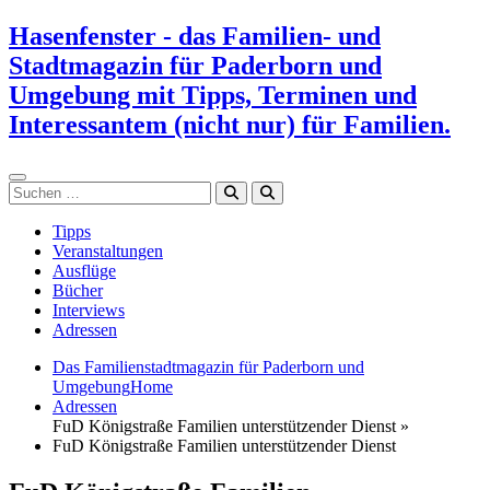
Zum
Hasenfenster - das Familien- und
Inhalt
Stadtmagazin für Paderborn und
springen
Umgebung mit Tipps, Terminen und
Interessantem (nicht nur) für Familien.
Suchen
Tipps
Veranstaltungen
Ausflüge
Bücher
Interviews
Adressen
Das Familienstadtmagazin für Paderborn und
Umgebung
Home
Adressen
FuD Königstraße Familien unterstützender Dienst »
FuD Königstraße Familien unterstützender Dienst