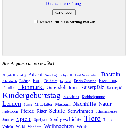
Datenschutzerklärung
.
Karte laden
Auswahl für diese Sitzung merken
Alle Angaben ohne Gewähr!
Basteln
Advent
Ausflug
Bad Sassendorf
#DigitialDienstag
Babytreff
Erziehung
Burg
Dalheim
Erwin Grosche
Bildung
Bilderbuch
England
Flohmarkt
Kaiserpfalz
Gütersloh
Familie
hamm
Kartenspiel
Kindergeburtstag
Kochen
Krabbelgruppe
Lernen
Nachhilfe
Natur
Mittelalter
Museum
Lustig
Schule
Pferde
Schwimmen
Ritter
Paderborn
Schwimmkurse
Tiere
Spiele
Stadtgeschichte
Tipps
Sommer
Spielplatz
Weihnachten
Winter
Wald
Wandern
Verkehr