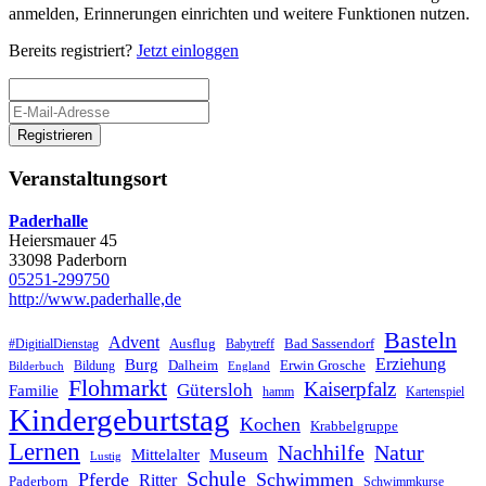
anmelden, Erinnerungen einrichten und weitere Funktionen nutzen.
Bereits registriert?
Jetzt einloggen
Registrieren
Veranstaltungsort
Paderhalle
Heiersmauer 45
33098 Paderborn
05251-299750
http://www.paderhalle,de
Basteln
Advent
Ausflug
Bad Sassendorf
#DigitialDienstag
Babytreff
Erziehung
Burg
Dalheim
Erwin Grosche
Bildung
Bilderbuch
England
Flohmarkt
Kaiserpfalz
Gütersloh
Familie
hamm
Kartenspiel
Kindergeburtstag
Kochen
Krabbelgruppe
Lernen
Nachhilfe
Natur
Mittelalter
Museum
Lustig
Schule
Pferde
Schwimmen
Ritter
Paderborn
Schwimmkurse