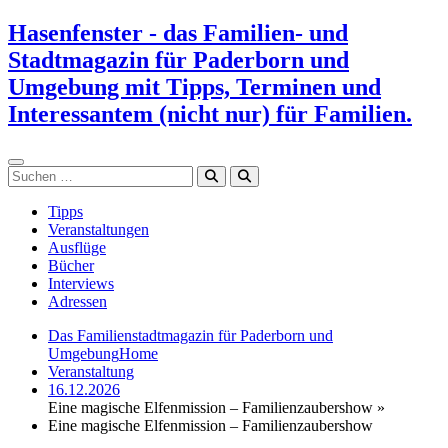
Zum
Hasenfenster - das Familien- und
Inhalt
Stadtmagazin für Paderborn und
springen
Umgebung mit Tipps, Terminen und
Interessantem (nicht nur) für Familien.
Suchen
Tipps
Veranstaltungen
Ausflüge
Bücher
Interviews
Adressen
Das Familienstadtmagazin für Paderborn und
Umgebung
Home
Veranstaltung
16.12.2026
Eine magische Elfenmission – Familienzaubershow »
Eine magische Elfenmission – Familienzaubershow