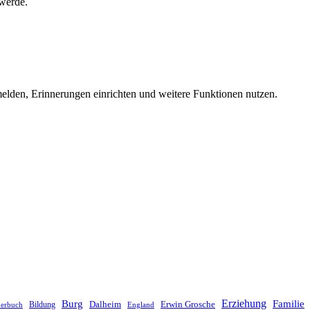
 werde.
melden, Erinnerungen einrichten und weitere Funktionen nutzen.
Erziehung
Burg
Familie
Dalheim
Erwin Grosche
Bildung
derbuch
England