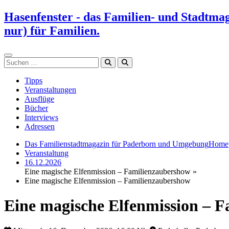
Zum
Hasenfenster - das Familien- und Stadtma
Inhalt
nur) für Familien.
springen
Suchen
Tipps
Veranstaltungen
Ausflüge
Bücher
Interviews
Adressen
Das Familienstadtmagazin für Paderborn und Umgebung
Home
Veranstaltung
16.12.2026
Eine magische Elfenmission – Familienzaubershow »
Eine magische Elfenmission – Familienzaubershow
Eine magische Elfenmission – 