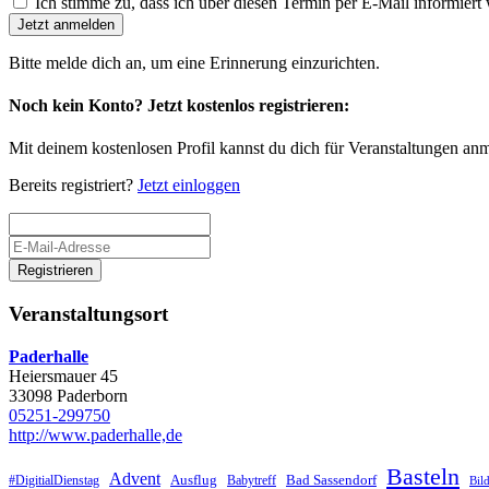
Ich stimme zu, dass ich über diesen Termin per E-Mail informiert
Jetzt anmelden
Bitte melde dich an, um eine Erinnerung einzurichten.
Noch kein Konto? Jetzt kostenlos registrieren:
Mit deinem kostenlosen Profil kannst du dich für Veranstaltungen an
Bereits registriert?
Jetzt einloggen
Registrieren
Veranstaltungsort
Paderhalle
Heiersmauer 45
33098 Paderborn
05251-299750
http://www.paderhalle,de
Basteln
Advent
Ausflug
Bad Sassendorf
#DigitialDienstag
Babytreff
Bil