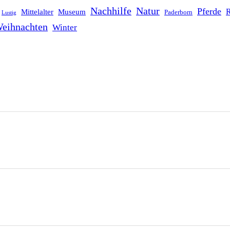
Nachhilfe
Natur
Pferde
R
Mittelalter
Museum
Paderborn
Lustig
eihnachten
Winter