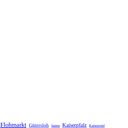
Flohmarkt
Kaiserpfalz
Gütersloh
hamm
Kartenspiel