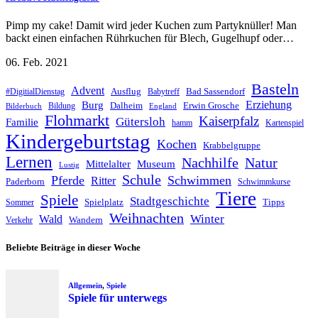
Pimp my cake! Damit wird jeder Kuchen zum Partyknüller! Man
backt einen einfachen Rührkuchen für Blech, Gugelhupf oder…
06. Feb. 2021
Basteln
Advent
Ausflug
Bad Sassendorf
#DigitialDienstag
Babytreff
Erziehung
Burg
Dalheim
Erwin Grosche
Bildung
Bilderbuch
England
Flohmarkt
Kaiserpfalz
Gütersloh
Familie
hamm
Kartenspiel
Kindergeburtstag
Kochen
Krabbelgruppe
Lernen
Nachhilfe
Natur
Mittelalter
Museum
Lustig
Schule
Pferde
Schwimmen
Ritter
Paderborn
Schwimmkurse
Tiere
Spiele
Stadtgeschichte
Spielplatz
Tipps
Sommer
Weihnachten
Winter
Wald
Wandern
Verkehr
Beliebte Beiträge in dieser Woche
Allgemein
,
Spiele
Spiele für unterwegs