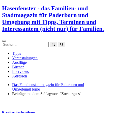
Zum
Hasenfenster - das Familien- und
Inhalt
Stadtmagazin für Paderborn und
springen
Umgebung mit Tipps, Terminen und
Interessantem (nicht nur) für Familien.
Suchen
Tipps
Veranstaltungen
Ausflüge
Bücher
Interviews
Adressen
Das Familienstadtmagazin für Paderborn und
Umgebung
Home
Beiträge mit dem Schlagwort "Zuckerguss"
Kreative Kuchenglasur