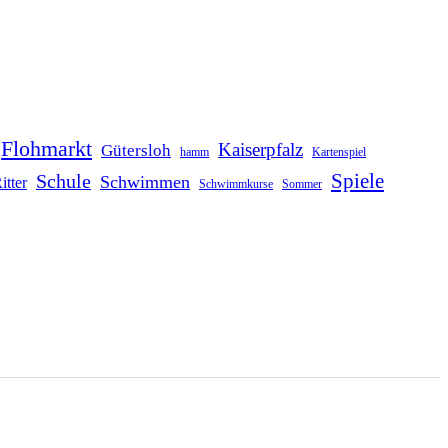
Flohmarkt
Kaiserpfalz
Gütersloh
hamm
Kartenspiel
Schule
Spiele
Schwimmen
itter
Schwimmkurse
Sommer