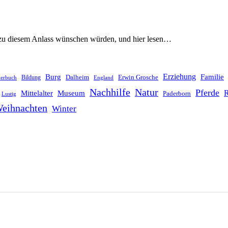
ch zu diesem Anlass wünschen würden, und hier lesen…
Erziehung
Burg
Familie
Dalheim
Erwin Grosche
Bildung
derbuch
England
Nachhilfe
Natur
Pferde
R
Mittelalter
Museum
Paderborn
Lustig
eihnachten
Winter