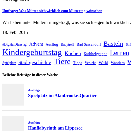
Umfrage: Was Mütter sich wirklich zum Muttertag wünschen
Wir haben unter Müttern rumgefragt, was sie sich eigentlich wirkli
18. Feb. 2015
Basteln
Advent
Ausflug
Bad Sassendorf
#DigitialDienstag
Babytreff
Bil
Kindergeburtstag
Lernen
Kochen
Krabbelgruppe
Tiere
W
Stadtgeschichte
Wald
Tipps
Wandern
Spielplatz
Verkehr
Beliebte Beiträge in dieser Woche
Ausflüge
Spielplatz im Alanbrooke-Quartier
Ausflüge
Hanflabyrinth am Lippesee