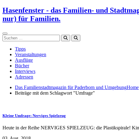
Zum
Hasenfenster - das Familien- und Stadtma
Inhalt
nur) für Familien.
springen
Suchen
Tipps
Veranstaltungen
Ausflüge
Bücher
Interviews
Adressen
Das Familienstadtmagazin für Paderborn und Umgebung
Home
Beiträge mit dem Schlagwort "Umfrage"
Kleine Umfrage: Nerviges Spielzeug
Heute in der Reihe NERVIGES SPIELZEUG: die Plastikspirale! Kinder
03. Aug. 2018