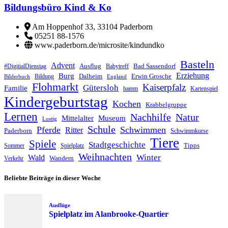
Bildungsbüro Kind & Ko
Am Hoppenhof 33, 33104 Paderborn
05251 88-1576
www.paderborn.de/microsite/kindundko
Basteln
Advent
Ausflug
Bad Sassendorf
#DigitialDienstag
Babytreff
Erziehung
Burg
Dalheim
Erwin Grosche
Bildung
Bilderbuch
England
Flohmarkt
Kaiserpfalz
Gütersloh
Familie
hamm
Kartenspiel
Kindergeburtstag
Kochen
Krabbelgruppe
Lernen
Nachhilfe
Natur
Mittelalter
Museum
Lustig
Schule
Pferde
Schwimmen
Ritter
Paderborn
Schwimmkurse
Tiere
Spiele
Stadtgeschichte
Tipps
Sommer
Spielplatz
Weihnachten
Winter
Wald
Wandern
Verkehr
Beliebte Beiträge in dieser Woche
Ausflüge
Spielplatz im Alanbrooke-Quartier