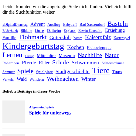
Leider konnten wir die angefragte Seite nicht finden. Vielleicht hilft
dir die Suchfunktion weiter.
Basteln
Advent
Ausflug
Bad Sassendorf
#DigitialDienstag
Babytreff
Erziehung
Burg
Dalheim
Erwin Grosche
Bildung
Bilderbuch
England
Flohmarkt
Kaiserpfalz
Gütersloh
Familie
hamm
Kartenspiel
Kindergeburtstag
Kochen
Krabbelgruppe
Lernen
Nachhilfe
Natur
Mittelalter
Museum
Lustig
Schule
Pferde
Schwimmen
Ritter
Paderborn
Schwimmkurse
Tiere
Spiele
Stadtgeschichte
Spielplatz
Tipps
Sommer
Weihnachten
Winter
Wald
Wandern
Verkehr
Beliebte Beiträge in dieser Woche
Allgemein
,
Spiele
Spiele für unterwegs