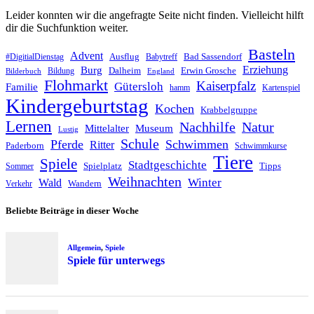
Leider konnten wir die angefragte Seite nicht finden. Vielleicht hilft
dir die Suchfunktion weiter.
Basteln
Advent
Ausflug
Bad Sassendorf
#DigitialDienstag
Babytreff
Erziehung
Burg
Dalheim
Erwin Grosche
Bildung
Bilderbuch
England
Flohmarkt
Kaiserpfalz
Gütersloh
Familie
hamm
Kartenspiel
Kindergeburtstag
Kochen
Krabbelgruppe
Lernen
Nachhilfe
Natur
Mittelalter
Museum
Lustig
Schule
Pferde
Schwimmen
Ritter
Paderborn
Schwimmkurse
Tiere
Spiele
Stadtgeschichte
Spielplatz
Tipps
Sommer
Weihnachten
Winter
Wald
Wandern
Verkehr
Beliebte Beiträge in dieser Woche
Allgemein
,
Spiele
Spiele für unterwegs