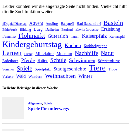
Leider konnten wir die angefragte Seite nicht finden. Vielleicht hilft
dir die Suchfunktion weiter.
Basteln
Advent
Ausflug
Bad Sassendorf
#DigitialDienstag
Babytreff
Erziehung
Burg
Dalheim
Erwin Grosche
Bildung
Bilderbuch
England
Flohmarkt
Kaiserpfalz
Gütersloh
Familie
hamm
Kartenspiel
Kindergeburtstag
Kochen
Krabbelgruppe
Lernen
Nachhilfe
Natur
Mittelalter
Museum
Lustig
Schule
Pferde
Schwimmen
Ritter
Paderborn
Schwimmkurse
Tiere
Spiele
Stadtgeschichte
Spielplatz
Tipps
Sommer
Weihnachten
Winter
Wald
Wandern
Verkehr
Beliebte Beiträge in dieser Woche
Allgemein
,
Spiele
Spiele für unterwegs