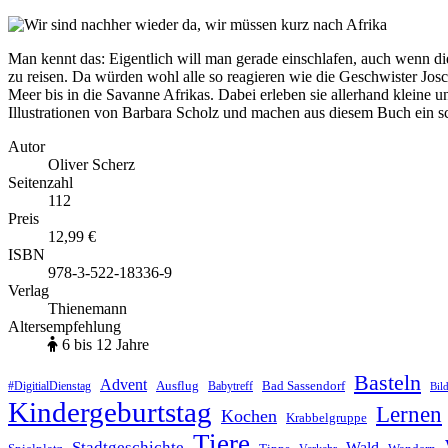
Man kennt das: Eigentlich will man gerade einschlafen, auch wenn die
zu reisen. Da würden wohl alle so reagieren wie die Geschwister Josc
Meer bis in die Savanne Afrikas. Dabei erleben sie allerhand kleine 
Illustrationen von Barbara Scholz und machen aus diesem Buch ein s
Autor
Oliver Scherz
Seitenzahl
112
Preis
12,99 €
ISBN
978-3-522-18336-9
Verlag
Thienemann
Altersempfehlung
6 bis 12 Jahre
Basteln
Advent
Ausflug
Bad Sassendorf
#DigitialDienstag
Babytreff
Bil
Kindergeburtstag
Lernen
Kochen
Krabbelgruppe
Tiere
Stadtgeschichte
Wald