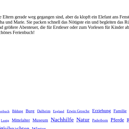
 Eltern gerade weg gegangen sind, aber da klopft ein Elefant ans Fenst
ha und Marie. Sie packen schnell das Nötigste ein und begleiten das R
und größere Abenteuer, die für Erstleser oder zum Vorlesen für Kinder 
chönes Ferienbuch!
Erziehung
Burg
Familie
Dalheim
Erwin Grosche
Bildung
derbuch
England
Nachhilfe
Natur
Pferde
R
Mittelalter
Museum
Paderborn
Lustig
Weihnachten
Winter