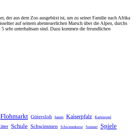
er, der aus dem Zoo ausgebüxt ist, um zu seiner Familie nach Afrika
üsseltier auf seinem abenteuerlichen Marsch über die Alpen, durchs
ab 5 sehr unterhaltsam sind. Dazu kommen die freundlichen
Flohmarkt
Kaiserpfalz
Gütersloh
hamm
Kartenspiel
Schule
Spiele
Schwimmen
itter
Schwimmkurse
Sommer