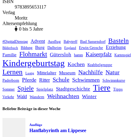
ISBN
9783895653117
Verlag
Moritz
Altersempfehlung
0 bis 5 Jahre
Basteln
Advent
Ausflug
Bad Sassendorf
#DigitialDienstag
Babytreff
Erziehung
Burg
Dalheim
Erwin Grosche
Bildung
Bilderbuch
England
Flohmarkt
Kaiserpfalz
Gütersloh
Familie
hamm
Kartenspiel
Kindergeburtstag
Kochen
Krabbelgruppe
Lernen
Nachhilfe
Natur
Mittelalter
Museum
Lustig
Schule
Pferde
Schwimmen
Ritter
Paderborn
Schwimmkurse
Tiere
Spiele
Stadtgeschichte
Spielplatz
Tipps
Sommer
Weihnachten
Winter
Wald
Wandern
Verkehr
Beliebte Beiträge in dieser Woche
Ausflüge
Hanflabyrinth am Lippesee