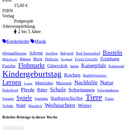
Preis
15,00 €
ISBN
Verlag
Pottpeople
Altersempfehlung
2 bis 5 Jahre
Kinderlieder
Musik
Basteln
Advent
Ausflug
Bad Sassendorf
#DigitialDienstag
Babytreff
Erziehung
Burg
Dalheim
Erwin Grosche
Bildung
Bilderbuch
England
Flohmarkt
Kaiserpfalz
Gütersloh
Familie
hamm
Kartenspiel
Kindergeburtstag
Kochen
Krabbelgruppe
Lernen
Nachhilfe
Natur
Mittelalter
Museum
Lustig
Schule
Pferde
Schwimmen
Ritter
Paderborn
Schwimmkurse
Tiere
Spiele
Stadtgeschichte
Tipps
Sommer
Spielplatz
Weihnachten
Winter
Wald
Wandern
Verkehr
Beliebte Beiträge in dieser Woche