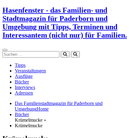
Zum
Hasenfenster - das Familien- und
Inhalt
Stadtmagazin für Paderborn und
springen
Umgebung mit Tipps, Terminen und
Interessantem (nicht nur) für Familien.
Suchen
Tipps
Veranstaltungen
Ausflüge
Bücher
Interviews
Adressen
Das Familienstadtmagazin für Paderborn und
Umgebung
Home
Bücher
Krümelmucke »
Krümelmucke