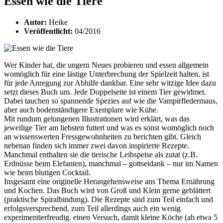
Essen wie die Tiere
Autor:
Heike
Veröffentlicht:
04/2016
Wer Kinder hat, die ungern Neues probieren und essen allgemein
womöglich für eine lästige Unterbrechung der Spielzeit halten, ist
für jede Anregung zur Abhilfe dankbar. Eine sehr witzige Idee dazu
setzt dieses Buch um. Jede Doppelseite ist einem Tier gewidmet.
Dabei tauchen so spannende Spezies auf wie die Vampirfledermaus,
aber auch bodenständigere Exemplare wie Kühe.
Mit rundum gelungenen Illustrationen wird erklärt, was das
jeweilige Tier am liebsten futtert und was es sonst womöglich noch
an wissenswerten Fressgewohnheiten zu berichten gibt. Gleich
nebenan finden sich immer zwei davon inspirierte Rezepte.
Manchmal enthalten sie die tierische Leibspeise als zutat (z.B.
Erdnüsse beim Elefanten), manchmal – gottseidank – nur im Namen
wie beim blutigen Cocktail.
Insgesamt eine originelle Herangehensweise ans Thema Ernährung
und Kochen. Das Buch wird von Groß und Klein gerne geblättert
(praktische Spiralbindung). Die Rezepte sind zum Teil einfach und
erfolgsversprechend, zum Teil allerdings auch ein wenig
experimentierfreudig. einen Versuch, damit kleine Köche (ab etwa 5