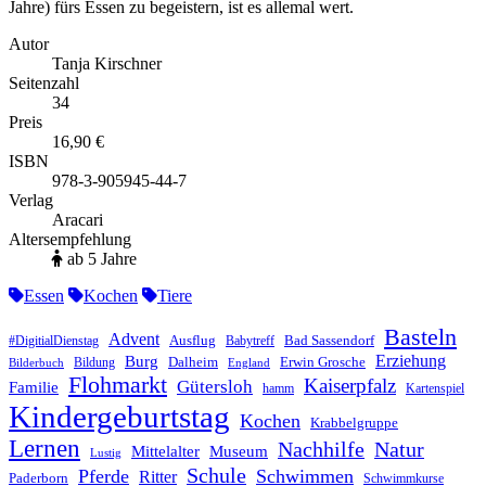
Jahre) fürs Essen zu begeistern, ist es allemal wert.
Autor
Tanja Kirschner
Seitenzahl
34
Preis
16,90 €
ISBN
978-3-905945-44-7
Verlag
Aracari
Altersempfehlung
ab 5 Jahre
Essen
Kochen
Tiere
Basteln
Advent
Ausflug
Bad Sassendorf
#DigitialDienstag
Babytreff
Erziehung
Burg
Dalheim
Erwin Grosche
Bildung
Bilderbuch
England
Flohmarkt
Kaiserpfalz
Gütersloh
Familie
hamm
Kartenspiel
Kindergeburtstag
Kochen
Krabbelgruppe
Lernen
Nachhilfe
Natur
Mittelalter
Museum
Lustig
Schule
Pferde
Schwimmen
Ritter
Paderborn
Schwimmkurse