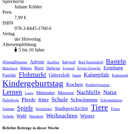
Sprecher/in
Juliane Köhler
Preis
7,99 €
ISBN
978-3-8445-1760-6
Verlag
der Hörverlag
Altersempfehlung
5 bis 10 Jahre
Basteln
Advent
Ausflug
Bad Sassendorf
#DigitialDienstag
Babytreff
Erziehung
Burg
Dalheim
Erwin Grosche
Bildung
Bilderbuch
England
Flohmarkt
Kaiserpfalz
Gütersloh
Familie
hamm
Kartenspiel
Kindergeburtstag
Kochen
Krabbelgruppe
Lernen
Nachhilfe
Natur
Mittelalter
Museum
Lustig
Schule
Pferde
Schwimmen
Ritter
Paderborn
Schwimmkurse
Tiere
Spiele
Stadtgeschichte
Spielplatz
Tipps
Sommer
Weihnachten
Winter
Wald
Wandern
Verkehr
Beliebte Beiträge in dieser Woche