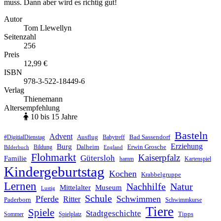
muss. Dann aber wird es richtig gut!
Autor
Tom Llewellyn
Seitenzahl
256
Preis
12,99 €
ISBN
978-3-522-18449-6
Verlag
Thienemann
Altersempfehlung
10 bis 15 Jahre
Basteln
Advent
Ausflug
Bad Sassendorf
#DigitialDienstag
Babytreff
Erziehung
Burg
Dalheim
Erwin Grosche
Bildung
Bilderbuch
England
Flohmarkt
Kaiserpfalz
Gütersloh
Familie
hamm
Kartenspiel
Kindergeburtstag
Kochen
Krabbelgruppe
Lernen
Nachhilfe
Natur
Mittelalter
Museum
Lustig
Schule
Pferde
Schwimmen
Ritter
Paderborn
Schwimmkurse
Tiere
Spiele
Stadtgeschichte
Tipps
Sommer
Spielplatz