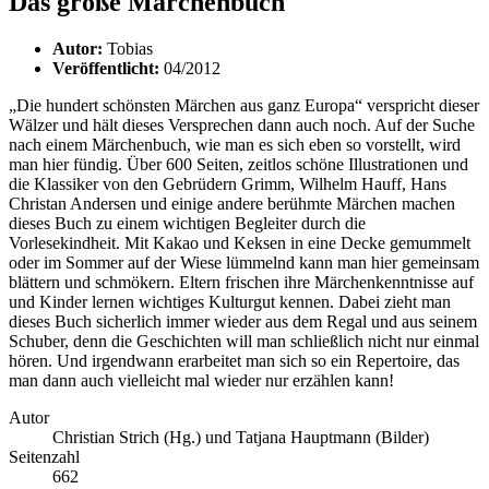
Das große Märchenbuch
Autor:
Tobias
Veröffentlicht:
04/2012
„Die hundert schönsten Märchen aus ganz Europa“ verspricht dieser
Wälzer und hält dieses Versprechen dann auch noch. Auf der Suche
nach einem Märchenbuch, wie man es sich eben so vorstellt, wird
man hier fündig. Über 600 Seiten, zeitlos schöne Illustrationen und
die Klassiker von den Gebrüdern Grimm, Wilhelm Hauff, Hans
Christan Andersen und einige andere berühmte Märchen machen
dieses Buch zu einem wichtigen Begleiter durch die
Vorlesekindheit. Mit Kakao und Keksen in eine Decke gemummelt
oder im Sommer auf der Wiese lümmelnd kann man hier gemeinsam
blättern und schmökern. Eltern frischen ihre Märchenkenntnisse auf
und Kinder lernen wichtiges Kulturgut kennen. Dabei zieht man
dieses Buch sicherlich immer wieder aus dem Regal und aus seinem
Schuber, denn die Geschichten will man schließlich nicht nur einmal
hören. Und irgendwann erarbeitet man sich so ein Repertoire, das
man dann auch vielleicht mal wieder nur erzählen kann!
Autor
Christian Strich (Hg.) und Tatjana Hauptmann (Bilder)
Seitenzahl
662