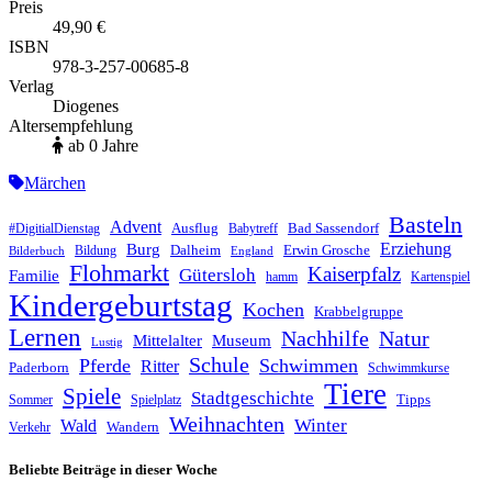
Preis
49,90 €
ISBN
978-3-257-00685-8
Verlag
Diogenes
Altersempfehlung
ab 0 Jahre
Märchen
Basteln
Advent
Ausflug
Bad Sassendorf
#DigitialDienstag
Babytreff
Erziehung
Burg
Dalheim
Erwin Grosche
Bildung
Bilderbuch
England
Flohmarkt
Kaiserpfalz
Gütersloh
Familie
hamm
Kartenspiel
Kindergeburtstag
Kochen
Krabbelgruppe
Lernen
Nachhilfe
Natur
Mittelalter
Museum
Lustig
Schule
Pferde
Schwimmen
Ritter
Paderborn
Schwimmkurse
Tiere
Spiele
Stadtgeschichte
Tipps
Sommer
Spielplatz
Weihnachten
Winter
Wald
Wandern
Verkehr
Beliebte Beiträge in dieser Woche