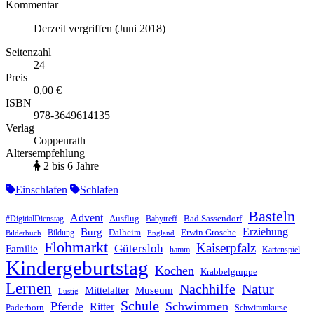
Kommentar
Derzeit vergriffen (Juni 2018)
Seitenzahl
24
Preis
0,00 €
ISBN
978-3649614135
Verlag
Coppenrath
Altersempfehlung
2 bis 6 Jahre
Einschlafen
Schlafen
Basteln
Advent
Ausflug
Bad Sassendorf
#DigitialDienstag
Babytreff
Erziehung
Burg
Dalheim
Erwin Grosche
Bildung
Bilderbuch
England
Flohmarkt
Kaiserpfalz
Gütersloh
Familie
hamm
Kartenspiel
Kindergeburtstag
Kochen
Krabbelgruppe
Lernen
Nachhilfe
Natur
Mittelalter
Museum
Lustig
Schule
Pferde
Schwimmen
Ritter
Paderborn
Schwimmkurse