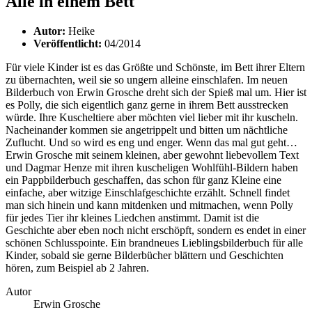
Alle in einem Bett
Autor:
Heike
Veröffentlicht:
04/2014
Für viele Kinder ist es das Größte und Schönste, im Bett ihrer Eltern
zu übernachten, weil sie so ungern alleine einschlafen. Im neuen
Bilderbuch von Erwin Grosche dreht sich der Spieß mal um. Hier ist
es Polly, die sich eigentlich ganz gerne in ihrem Bett ausstrecken
würde. Ihre Kuscheltiere aber möchten viel lieber mit ihr kuscheln.
Nacheinander kommen sie angetrippelt und bitten um nächtliche
Zuflucht. Und so wird es eng und enger. Wenn das mal gut geht…
Erwin Grosche mit seinem kleinen, aber gewohnt liebevollem Text
und Dagmar Henze mit ihren kuscheligen Wohlfühl-Bildern haben
ein Pappbilderbuch geschaffen, das schon für ganz Kleine eine
einfache, aber witzige Einschlafgeschichte erzählt. Schnell findet
man sich hinein und kann mitdenken und mitmachen, wenn Polly
für jedes Tier ihr kleines Liedchen anstimmt. Damit ist die
Geschichte aber eben noch nicht erschöpft, sondern es endet in einer
schönen Schlusspointe. Ein brandneues Lieblingsbilderbuch für alle
Kinder, sobald sie gerne Bilderbücher blättern und Geschichten
hören, zum Beispiel ab 2 Jahren.
Autor
Erwin Grosche