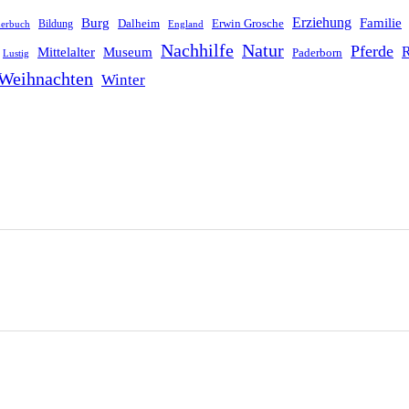
Erziehung
Burg
Familie
Dalheim
Erwin Grosche
Bildung
derbuch
England
Nachhilfe
Natur
Pferde
R
Mittelalter
Museum
Paderborn
Lustig
Weihnachten
Winter