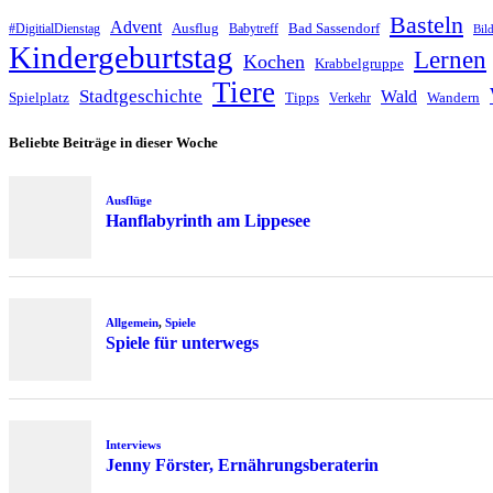
Basteln
Advent
Ausflug
Bad Sassendorf
#DigitialDienstag
Babytreff
Bil
Kindergeburtstag
Lernen
Kochen
Krabbelgruppe
Tiere
Stadtgeschichte
Wald
Spielplatz
Tipps
Wandern
Verkehr
Beliebte Beiträge in dieser Woche
Ausflüge
Hanflabyrinth am Lippesee
Allgemein
,
Spiele
Spiele für unterwegs
Interviews
Jenny Förster, Ernährungsberaterin