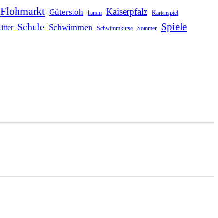
Flohmarkt
Kaiserpfalz
Gütersloh
hamm
Kartenspiel
Schule
Spiele
Schwimmen
itter
Schwimmkurse
Sommer