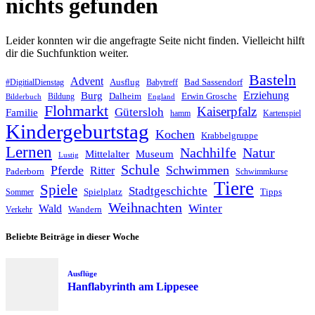
nichts gefunden
Leider konnten wir die angefragte Seite nicht finden. Vielleicht hilft
dir die Suchfunktion weiter.
Basteln
Advent
Ausflug
Bad Sassendorf
#DigitialDienstag
Babytreff
Erziehung
Burg
Dalheim
Erwin Grosche
Bildung
Bilderbuch
England
Flohmarkt
Kaiserpfalz
Gütersloh
Familie
hamm
Kartenspiel
Kindergeburtstag
Kochen
Krabbelgruppe
Lernen
Nachhilfe
Natur
Mittelalter
Museum
Lustig
Schule
Pferde
Schwimmen
Ritter
Paderborn
Schwimmkurse
Tiere
Spiele
Stadtgeschichte
Spielplatz
Tipps
Sommer
Weihnachten
Winter
Wald
Wandern
Verkehr
Beliebte Beiträge in dieser Woche
Ausflüge
Hanflabyrinth am Lippesee