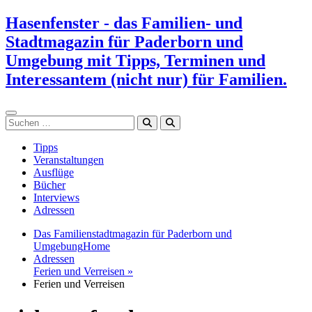
Zum
Hasenfenster - das Familien- und
Inhalt
Stadtmagazin für Paderborn und
springen
Umgebung mit Tipps, Terminen und
Interessantem (nicht nur) für Familien.
Suchen
Tipps
Veranstaltungen
Ausflüge
Bücher
Interviews
Adressen
Das Familienstadtmagazin für Paderborn und
Umgebung
Home
Adressen
Ferien und Verreisen »
Ferien und Verreisen