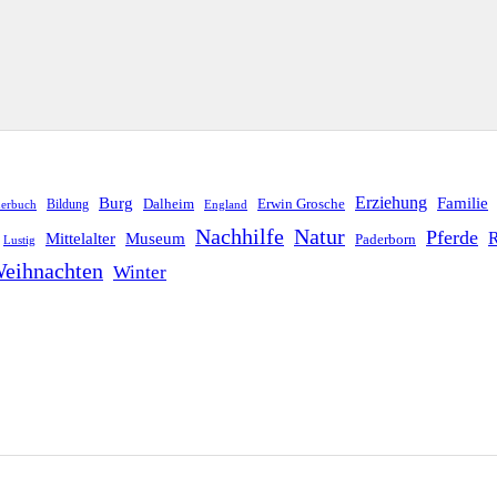
Erziehung
Burg
Familie
Dalheim
Erwin Grosche
Bildung
derbuch
England
Nachhilfe
Natur
Pferde
R
Mittelalter
Museum
Paderborn
Lustig
eihnachten
Winter