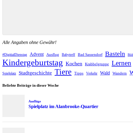
Alle Angaben ohne Gewähr!
Basteln
Advent
Ausflug
Bad Sassendorf
#DigitialDienstag
Babytreff
Bil
Kindergeburtstag
Lernen
Kochen
Krabbelgruppe
Tiere
W
Stadtgeschichte
Wald
Tipps
Wandern
Spielplatz
Verkehr
Beliebte Beiträge in dieser Woche
Ausflüge
Spielplatz im Alanbrooke-Quartier