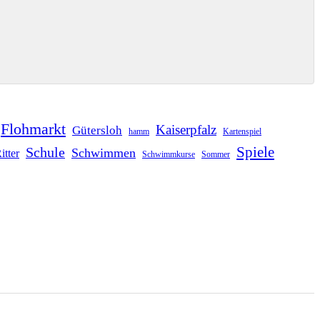
Flohmarkt
Kaiserpfalz
Gütersloh
hamm
Kartenspiel
Schule
Spiele
Schwimmen
itter
Schwimmkurse
Sommer