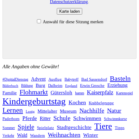
Datenschutzerklärung
.
Karte laden
Auswahl für diese Sitzung merken
Alle Angaben ohne Gewähr!
Basteln
Advent
Ausflug
Bad Sassendorf
#DigitialDienstag
Babytreff
Erziehung
Burg
Dalheim
Erwin Grosche
Bildung
Bilderbuch
England
Flohmarkt
Kaiserpfalz
Gütersloh
Familie
hamm
Kartenspiel
Kindergeburtstag
Kochen
Krabbelgruppe
Lernen
Nachhilfe
Natur
Mittelalter
Museum
Lustig
Schule
Pferde
Schwimmen
Ritter
Paderborn
Schwimmkurse
Tiere
Spiele
Stadtgeschichte
Spielplatz
Tipps
Sommer
Weihnachten
Winter
Wald
Wandern
Verkehr