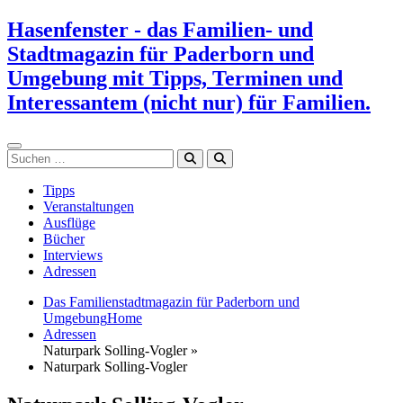
Zum
Hasenfenster - das Familien- und
Inhalt
Stadtmagazin für Paderborn und
springen
Umgebung mit Tipps, Terminen und
Interessantem (nicht nur) für Familien.
Suchen
Tipps
Veranstaltungen
Ausflüge
Bücher
Interviews
Adressen
Das Familienstadtmagazin für Paderborn und
Umgebung
Home
Adressen
Naturpark Solling-Vogler »
Naturpark Solling-Vogler