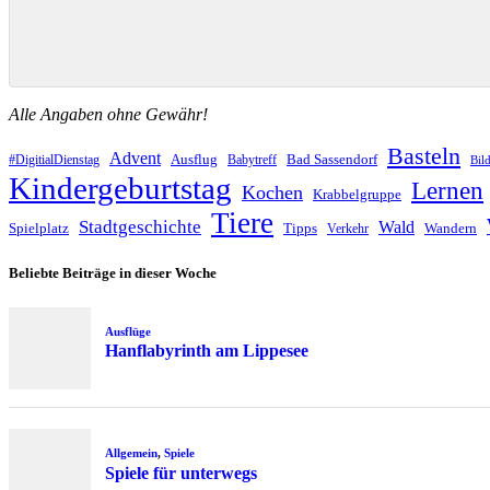
Alle Angaben ohne Gewähr!
Basteln
Advent
Ausflug
Bad Sassendorf
#DigitialDienstag
Babytreff
Bil
Kindergeburtstag
Lernen
Kochen
Krabbelgruppe
Tiere
Stadtgeschichte
Wald
Spielplatz
Tipps
Wandern
Verkehr
Beliebte Beiträge in dieser Woche
Ausflüge
Hanflabyrinth am Lippesee
Allgemein
,
Spiele
Spiele für unterwegs