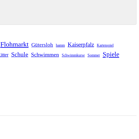
Flohmarkt
Kaiserpfalz
Gütersloh
hamm
Kartenspiel
Schule
Spiele
Schwimmen
itter
Schwimmkurse
Sommer