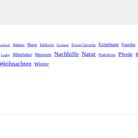
Erziehung
Burg
Familie
Dalheim
Erwin Grosche
Bildung
derbuch
England
Nachhilfe
Natur
Pferde
R
Mittelalter
Museum
Paderborn
Lustig
Weihnachten
Winter