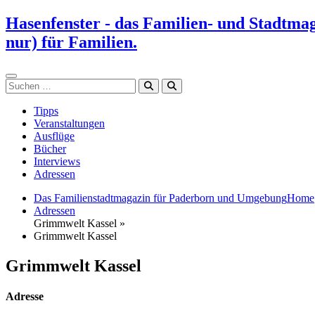
Zum
Hasenfenster - das Familien- und Stadtma
Inhalt
nur) für Familien.
springen
Suchen
Tipps
Veranstaltungen
Ausflüge
Bücher
Interviews
Adressen
Das Familienstadtmagazin für Paderborn und Umgebung
Home
Adressen
Grimmwelt Kassel »
Grimmwelt Kassel
Grimmwelt Kassel
Adresse