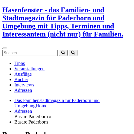
Zum
Hasenfenster - das Familien- und
Inhalt
Stadtmagazin für Paderborn und
springen
Umgebung mit Tipps, Terminen und
Interessantem (nicht nur) für Familien.
Suchen
Tipps
Veranstaltungen
Ausflüge
Bücher
Interviews
Adressen
Das Familienstadtmagazin für Paderborn und
Umgebung
Home
Adressen
Basare Paderborn »
Basare Paderborn