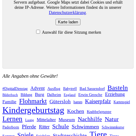
Servern aufgebaut. Google Maps setzt dabei Cookies und erhält
deine IP-Adresse. Weitere Informationen findest du in unserer
Datenschutzerklärung
.
Karte laden
Auswahl für diese Sitzung merken
Alle Angaben ohne Gewähr!
Basteln
Advent
Ausflug
Bad Sassendorf
#DigitialDienstag
Babytreff
Erziehung
Burg
Dalheim
Erwin Grosche
Bildung
Bilderbuch
England
Flohmarkt
Kaiserpfalz
Gütersloh
Familie
hamm
Kartenspiel
Kindergeburtstag
Kochen
Krabbelgruppe
Lernen
Nachhilfe
Natur
Mittelalter
Museum
Lustig
Schule
Pferde
Schwimmen
Ritter
Paderborn
Schwimmkurse
Tiere
Spiele
Stadtgeschichte
Tipps