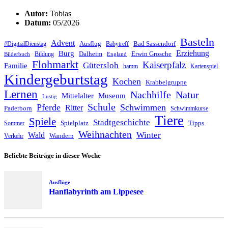
Autor:
Tobias
Datum:
05/2026
Basteln
Advent
Ausflug
Bad Sassendorf
#DigitialDienstag
Babytreff
Erziehung
Burg
Dalheim
Erwin Grosche
Bildung
Bilderbuch
England
Flohmarkt
Kaiserpfalz
Gütersloh
Familie
hamm
Kartenspiel
Kindergeburtstag
Kochen
Krabbelgruppe
Lernen
Nachhilfe
Natur
Mittelalter
Museum
Lustig
Schule
Pferde
Schwimmen
Ritter
Paderborn
Schwimmkurse
Tiere
Spiele
Stadtgeschichte
Spielplatz
Tipps
Sommer
Weihnachten
Winter
Wald
Wandern
Verkehr
Beliebte Beiträge in dieser Woche
Ausflüge
Hanflabyrinth am Lippesee