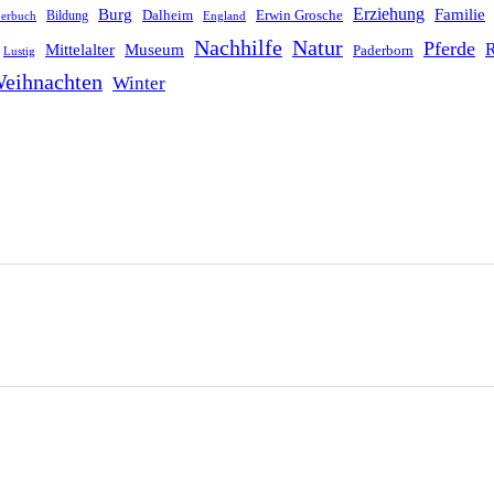
Erziehung
Burg
Familie
Dalheim
Erwin Grosche
Bildung
derbuch
England
Nachhilfe
Natur
Pferde
R
Mittelalter
Museum
Paderborn
Lustig
eihnachten
Winter