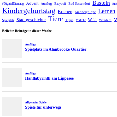
Basteln
Advent
Ausflug
Bad Sassendorf
#DigitialDienstag
Babytreff
Bil
Kindergeburtstag
Lernen
Kochen
Krabbelgruppe
Tiere
W
Stadtgeschichte
Wald
Tipps
Wandern
Spielplatz
Verkehr
Beliebte Beiträge in dieser Woche
Ausflüge
Spielplatz im Alanbrooke-Quartier
Ausflüge
Hanflabyrinth am Lippesee
Allgemein
,
Spiele
Spiele für unterwegs