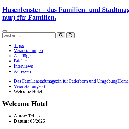
Zum
Hasenfenster - das Familien- und Stadtma
Inhalt
nur) für Familien.
springen
Suchen
Tipps
Veranstaltungen
Ausflüge
Bücher
Interviews
Adressen
Das Familienstadtmagazin für Paderborn und Umgebung
Home
Veranstaltungsort
Welcome Hotel
Welcome Hotel
Autor:
Tobias
Datum:
05/2026