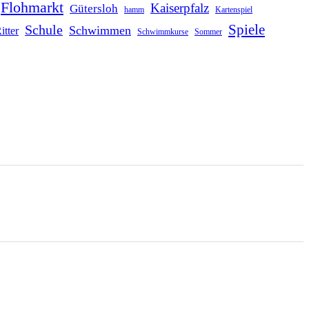
Flohmarkt
Kaiserpfalz
Gütersloh
hamm
Kartenspiel
Schule
Spiele
Schwimmen
itter
Schwimmkurse
Sommer