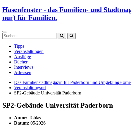
Zum
Hasenfenster - das Familien- und Stadtma
Inhalt
nur) für Familien.
springen
Suchen
Tipps
Veranstaltungen
Ausflüge
Bücher
Interviews
Adressen
Das Familienstadtmagazin für Paderborn und Umgebung
Home
Veranstaltungsort
SP2-Gebäude Universität Paderborn
SP2-Gebäude Universität Paderborn
Autor:
Tobias
Datum:
05/2026