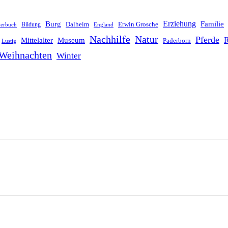
Erziehung
Burg
Familie
Dalheim
Erwin Grosche
Bildung
derbuch
England
Nachhilfe
Natur
Pferde
R
Mittelalter
Museum
Paderborn
Lustig
Weihnachten
Winter