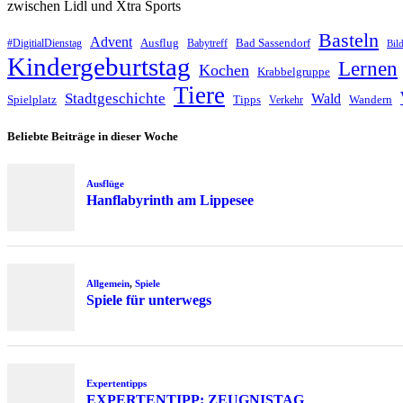
zwischen Lidl und Xtra Sports
Basteln
Advent
Ausflug
Bad Sassendorf
#DigitialDienstag
Babytreff
Bil
Kindergeburtstag
Lernen
Kochen
Krabbelgruppe
Tiere
Stadtgeschichte
Wald
Spielplatz
Tipps
Wandern
Verkehr
Beliebte Beiträge in dieser Woche
Ausflüge
Hanflabyrinth am Lippesee
Allgemein
,
Spiele
Spiele für unterwegs
Expertentipps
EXPERTENTIPP: ZEUGNISTAG