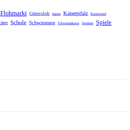
Flohmarkt
Kaiserpfalz
Gütersloh
hamm
Kartenspiel
Schule
Spiele
Schwimmen
itter
Schwimmkurse
Sommer