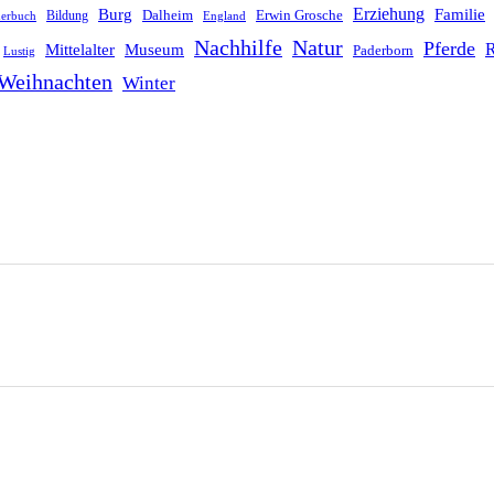
Erziehung
Burg
Familie
Dalheim
Erwin Grosche
Bildung
derbuch
England
Nachhilfe
Natur
Pferde
R
Mittelalter
Museum
Paderborn
Lustig
Weihnachten
Winter