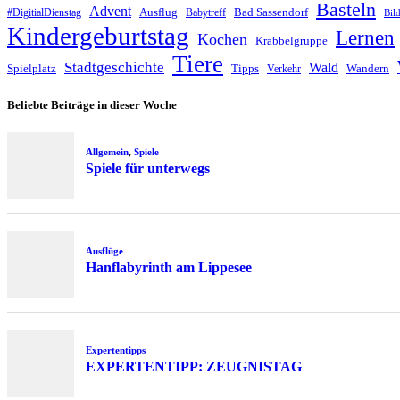
Basteln
Advent
Ausflug
Bad Sassendorf
#DigitialDienstag
Babytreff
Bil
Kindergeburtstag
Lernen
Kochen
Krabbelgruppe
Tiere
Stadtgeschichte
Wald
Spielplatz
Tipps
Wandern
Verkehr
Beliebte Beiträge in dieser Woche
Allgemein
,
Spiele
Spiele für unterwegs
Ausflüge
Hanflabyrinth am Lippesee
Expertentipps
EXPERTENTIPP: ZEUGNISTAG