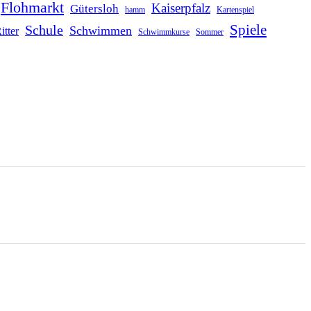
Flohmarkt
Kaiserpfalz
Gütersloh
hamm
Kartenspiel
Schule
Spiele
Schwimmen
itter
Schwimmkurse
Sommer