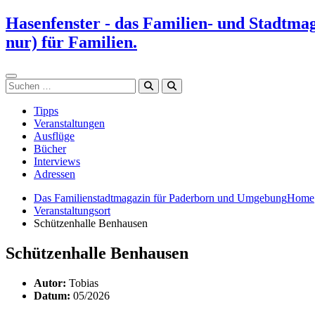
Zum
Hasenfenster - das Familien- und Stadtma
Inhalt
nur) für Familien.
springen
Suchen
Tipps
Veranstaltungen
Ausflüge
Bücher
Interviews
Adressen
Das Familienstadtmagazin für Paderborn und Umgebung
Home
Veranstaltungsort
Schützenhalle Benhausen
Schützenhalle Benhausen
Autor:
Tobias
Datum:
05/2026