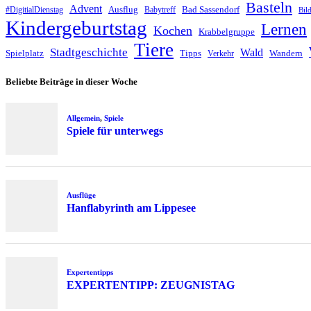
Basteln
Advent
Ausflug
Bad Sassendorf
#DigitialDienstag
Babytreff
Bil
Kindergeburtstag
Lernen
Kochen
Krabbelgruppe
Tiere
Stadtgeschichte
Wald
Spielplatz
Tipps
Wandern
Verkehr
Beliebte Beiträge in dieser Woche
Allgemein
,
Spiele
Spiele für unterwegs
Ausflüge
Hanflabyrinth am Lippesee
Expertentipps
EXPERTENTIPP: ZEUGNISTAG