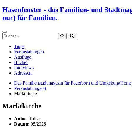
Zum
Hasenfenster - das Familien- und Stadtma
Inhalt
nur) für Familien.
springen
Suchen
Tipps
Veranstaltungen
Ausflüge
Bücher
Interviews
Adressen
Das Familienstadtmagazin für Paderborn und Umgebung
Home
Veranstaltungsort
Marktkirche
Marktkirche
Autor:
Tobias
Datum:
05/2026