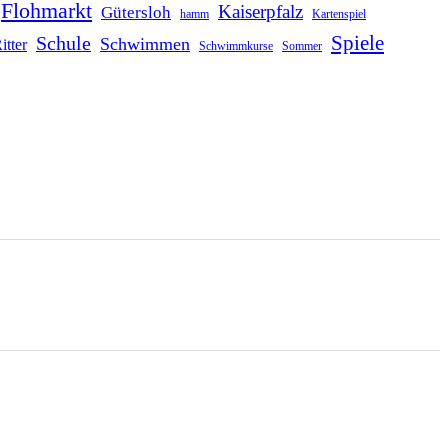
Flohmarkt
Kaiserpfalz
Gütersloh
hamm
Kartenspiel
Schule
Spiele
Schwimmen
itter
Schwimmkurse
Sommer