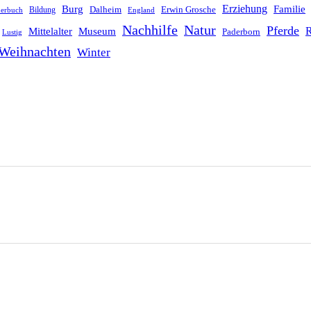
Erziehung
Burg
Familie
Dalheim
Erwin Grosche
Bildung
derbuch
England
Nachhilfe
Natur
Pferde
R
Mittelalter
Museum
Paderborn
Lustig
Weihnachten
Winter