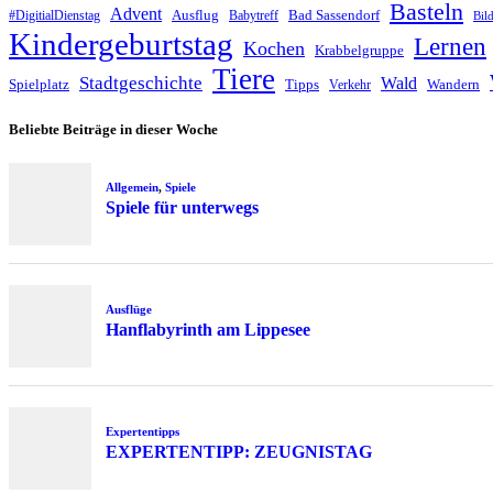
Basteln
Advent
Ausflug
Bad Sassendorf
#DigitialDienstag
Babytreff
Bil
Kindergeburtstag
Lernen
Kochen
Krabbelgruppe
Tiere
Stadtgeschichte
Wald
Spielplatz
Tipps
Wandern
Verkehr
Beliebte Beiträge in dieser Woche
Allgemein
,
Spiele
Spiele für unterwegs
Ausflüge
Hanflabyrinth am Lippesee
Expertentipps
EXPERTENTIPP: ZEUGNISTAG