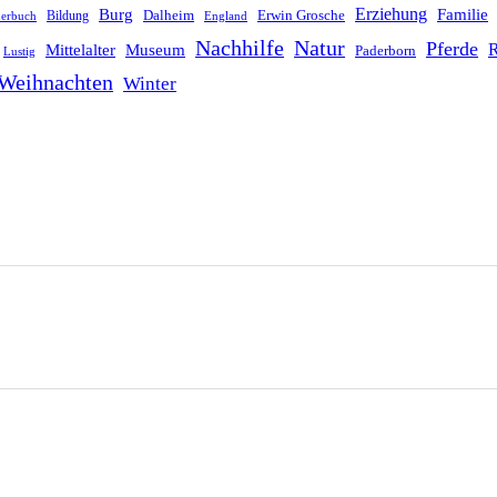
Erziehung
Burg
Familie
Dalheim
Erwin Grosche
Bildung
derbuch
England
Nachhilfe
Natur
Pferde
R
Mittelalter
Museum
Paderborn
Lustig
Weihnachten
Winter