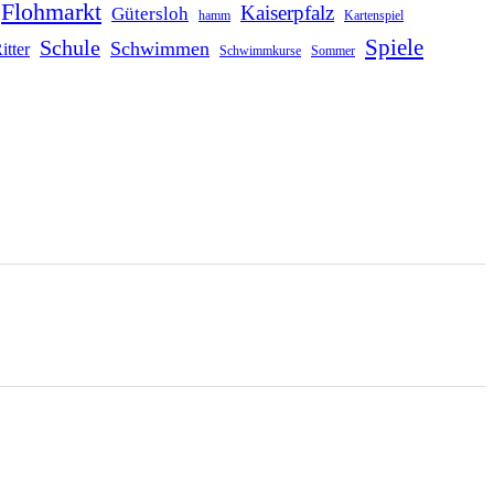
Flohmarkt
Kaiserpfalz
Gütersloh
hamm
Kartenspiel
Schule
Spiele
Schwimmen
itter
Schwimmkurse
Sommer