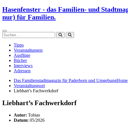
Zum
Hasenfenster - das Familien- und Stadtma
Inhalt
nur) für Familien.
springen
Suchen
Tipps
Veranstaltungen
Ausflüge
Bücher
Interviews
Adressen
Das Familienstadtmagazin für Paderborn und Umgebung
Home
Veranstaltungsort
Liebhart’s Fachwerkdorf
Liebhart’s Fachwerkdorf
Autor:
Tobias
Datum:
05/2026