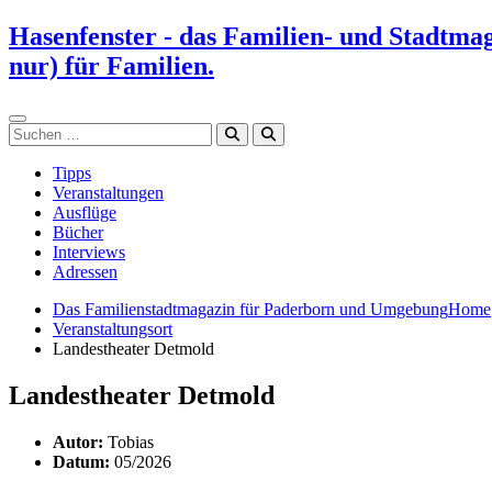
Zum
Hasenfenster - das Familien- und Stadtma
Inhalt
nur) für Familien.
springen
Suchen
Tipps
Veranstaltungen
Ausflüge
Bücher
Interviews
Adressen
Das Familienstadtmagazin für Paderborn und Umgebung
Home
Veranstaltungsort
Landestheater Detmold
Landestheater Detmold
Autor:
Tobias
Datum:
05/2026