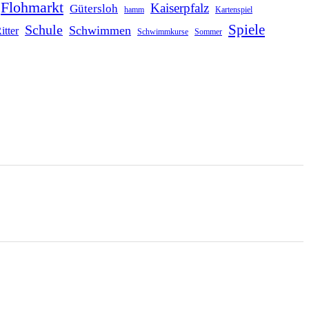
Flohmarkt
Kaiserpfalz
Gütersloh
hamm
Kartenspiel
Schule
Spiele
Schwimmen
itter
Schwimmkurse
Sommer