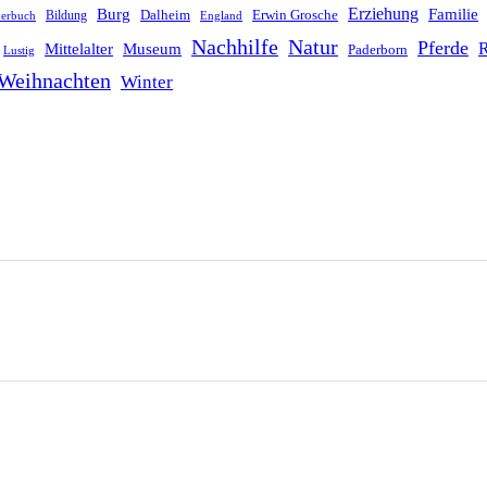
Erziehung
Burg
Familie
Dalheim
Erwin Grosche
Bildung
derbuch
England
Nachhilfe
Natur
Pferde
R
Mittelalter
Museum
Paderborn
Lustig
Weihnachten
Winter