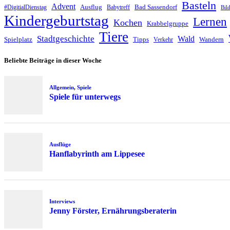
Basteln
Advent
Ausflug
Bad Sassendorf
#DigitialDienstag
Babytreff
Bil
Kindergeburtstag
Lernen
Kochen
Krabbelgruppe
Tiere
Stadtgeschichte
Wald
Spielplatz
Tipps
Wandern
Verkehr
Beliebte Beiträge in dieser Woche
Allgemein
,
Spiele
Spiele für unterwegs
Ausflüge
Hanflabyrinth am Lippesee
Interviews
Jenny Förster, Ernährungsberaterin