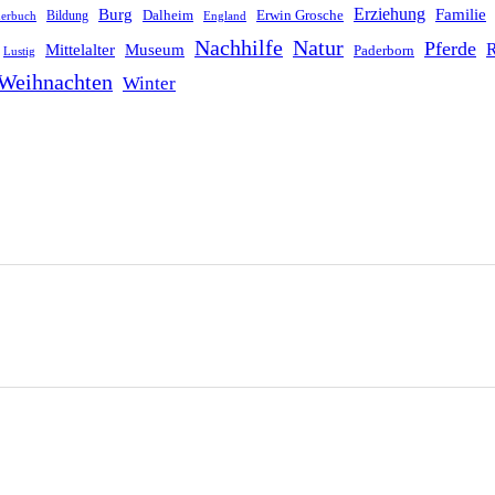
Erziehung
Burg
Familie
Dalheim
Erwin Grosche
Bildung
derbuch
England
Nachhilfe
Natur
Pferde
R
Mittelalter
Museum
Paderborn
Lustig
Weihnachten
Winter