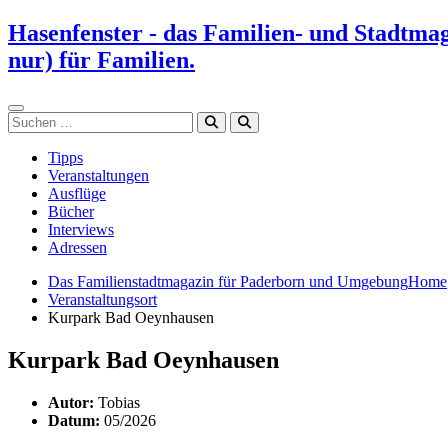
Zum
Hasenfenster - das Familien- und Stadtma
Inhalt
nur) für Familien.
springen
Suchen
Tipps
Veranstaltungen
Ausflüge
Bücher
Interviews
Adressen
Das Familienstadtmagazin für Paderborn und Umgebung
Home
Veranstaltungsort
Kurpark Bad Oeynhausen
Kurpark Bad Oeynhausen
Autor:
Tobias
Datum:
05/2026