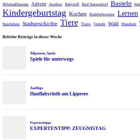
Basteln
Advent
Ausflug
Bad Sassendorf
#DigitialDienstag
Babytreff
Bil
Kindergeburtstag
Lernen
Kochen
Krabbelgruppe
Tiere
Stadtgeschichte
Wald
Spielplatz
Tipps
Wandern
Verkehr
Beliebte Beiträge in dieser Woche
Allgemein
,
Spiele
Spiele für unterwegs
Ausflüge
Hanflabyrinth am Lippesee
Expertentipps
EXPERTENTIPP: ZEUGNISTAG