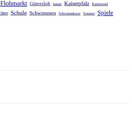
Flohmarkt
Kaiserpfalz
Gütersloh
hamm
Kartenspiel
Schule
Spiele
Schwimmen
itter
Schwimmkurse
Sommer