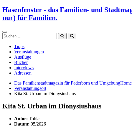
Zum
Hasenfenster - das Familien- und Stadtma
Inhalt
nur) für Familien.
springen
Suchen
Tipps
Veranstaltungen
Ausflüge
Bücher
Interviews
Adressen
Das Familienstadtmagazin für Paderborn und Umgebung
Home
Veranstaltungsort
Kita St. Urban im Dionysiushaus
Kita St. Urban im Dionysiushaus
Autor:
Tobias
Datum:
05/2026