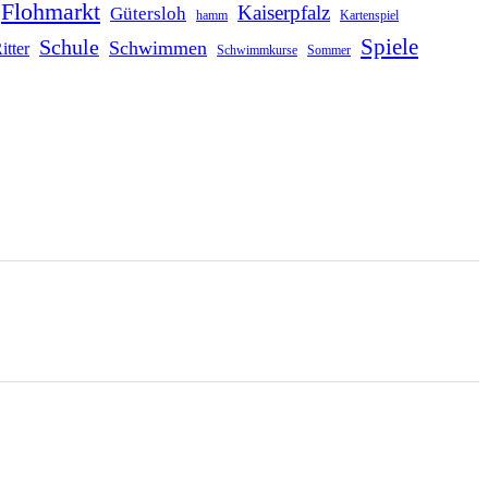
Flohmarkt
Kaiserpfalz
Gütersloh
hamm
Kartenspiel
Schule
Spiele
Schwimmen
itter
Schwimmkurse
Sommer