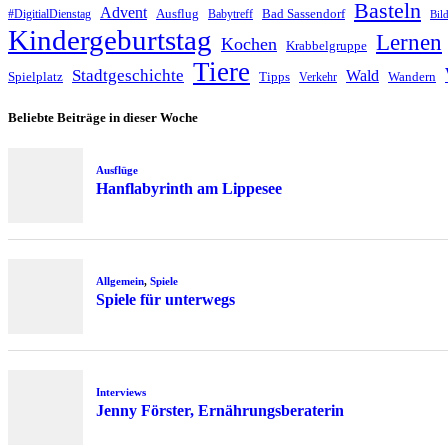
Basteln
Advent
Ausflug
Bad Sassendorf
#DigitialDienstag
Babytreff
Bil
Kindergeburtstag
Lernen
Kochen
Krabbelgruppe
Tiere
Stadtgeschichte
Wald
Spielplatz
Tipps
Wandern
Verkehr
Beliebte Beiträge in dieser Woche
Ausflüge
Hanflabyrinth am Lippesee
Allgemein
,
Spiele
Spiele für unterwegs
Interviews
Jenny Förster, Ernährungsberaterin