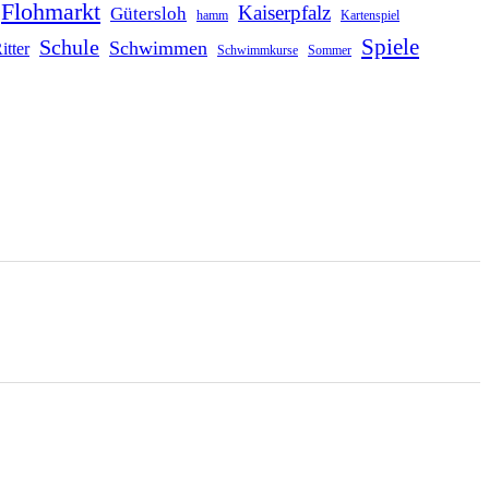
Flohmarkt
Kaiserpfalz
Gütersloh
hamm
Kartenspiel
Schule
Spiele
Schwimmen
itter
Schwimmkurse
Sommer