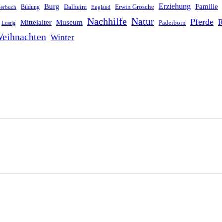
Erziehung
Burg
Familie
Dalheim
Erwin Grosche
Bildung
derbuch
England
Nachhilfe
Natur
Pferde
R
Mittelalter
Museum
Paderborn
Lustig
eihnachten
Winter