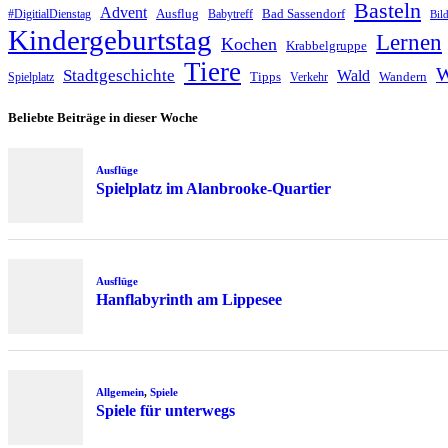
Basteln
Advent
Ausflug
Bad Sassendorf
#DigitialDienstag
Babytreff
Bil
Kindergeburtstag
Lernen
Kochen
Krabbelgruppe
Tiere
W
Stadtgeschichte
Wald
Tipps
Wandern
Spielplatz
Verkehr
Beliebte Beiträge in dieser Woche
Ausflüge
Spielplatz im Alanbrooke-Quartier
Ausflüge
Hanflabyrinth am Lippesee
Allgemein
,
Spiele
Spiele für unterwegs