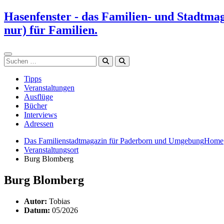
Zum
Hasenfenster - das Familien- und Stadtma
Inhalt
nur) für Familien.
springen
Suchen
Tipps
Veranstaltungen
Ausflüge
Bücher
Interviews
Adressen
Das Familienstadtmagazin für Paderborn und Umgebung
Home
Veranstaltungsort
Burg Blomberg
Burg Blomberg
Autor:
Tobias
Datum:
05/2026