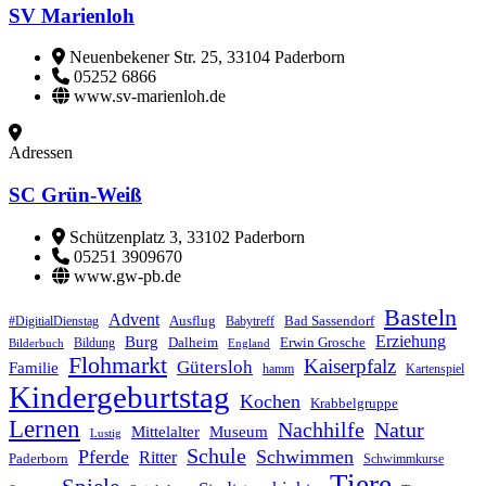
SV Marienloh
Neuenbekener Str. 25, 33104 Paderborn
05252 6866
www.sv-marienloh.de
Adressen
SC Grün-Weiß
Schützenplatz 3, 33102 Paderborn
05251 3909670
www.gw-pb.de
Basteln
Advent
Ausflug
Bad Sassendorf
#DigitialDienstag
Babytreff
Erziehung
Burg
Dalheim
Erwin Grosche
Bildung
Bilderbuch
England
Flohmarkt
Kaiserpfalz
Gütersloh
Familie
hamm
Kartenspiel
Kindergeburtstag
Kochen
Krabbelgruppe
Lernen
Nachhilfe
Natur
Mittelalter
Museum
Lustig
Schule
Pferde
Schwimmen
Ritter
Paderborn
Schwimmkurse
Tiere