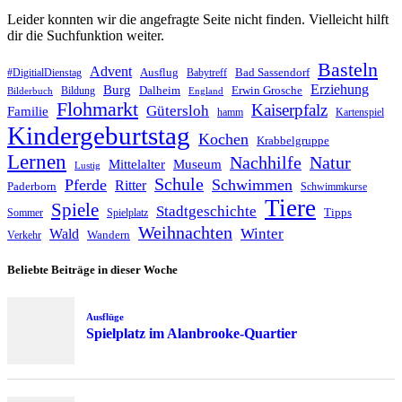
Leider konnten wir die angefragte Seite nicht finden. Vielleicht hilft
dir die Suchfunktion weiter.
Basteln
Advent
Ausflug
Bad Sassendorf
#DigitialDienstag
Babytreff
Erziehung
Burg
Dalheim
Erwin Grosche
Bildung
Bilderbuch
England
Flohmarkt
Kaiserpfalz
Gütersloh
Familie
hamm
Kartenspiel
Kindergeburtstag
Kochen
Krabbelgruppe
Lernen
Nachhilfe
Natur
Mittelalter
Museum
Lustig
Schule
Pferde
Schwimmen
Ritter
Paderborn
Schwimmkurse
Tiere
Spiele
Stadtgeschichte
Tipps
Sommer
Spielplatz
Weihnachten
Winter
Wald
Wandern
Verkehr
Beliebte Beiträge in dieser Woche
Ausflüge
Spielplatz im Alanbrooke-Quartier