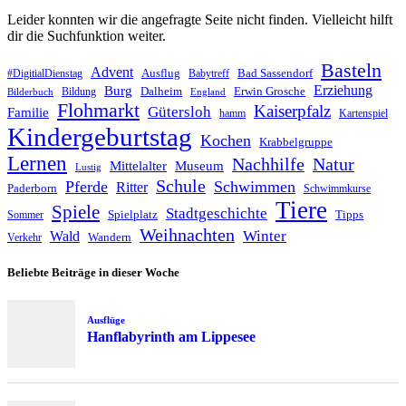
Leider konnten wir die angefragte Seite nicht finden. Vielleicht hilft
dir die Suchfunktion weiter.
Basteln
Advent
Ausflug
Bad Sassendorf
#DigitialDienstag
Babytreff
Erziehung
Burg
Dalheim
Erwin Grosche
Bildung
Bilderbuch
England
Flohmarkt
Kaiserpfalz
Gütersloh
Familie
hamm
Kartenspiel
Kindergeburtstag
Kochen
Krabbelgruppe
Lernen
Nachhilfe
Natur
Mittelalter
Museum
Lustig
Schule
Pferde
Schwimmen
Ritter
Paderborn
Schwimmkurse
Tiere
Spiele
Stadtgeschichte
Spielplatz
Tipps
Sommer
Weihnachten
Winter
Wald
Wandern
Verkehr
Beliebte Beiträge in dieser Woche
Ausflüge
Hanflabyrinth am Lippesee